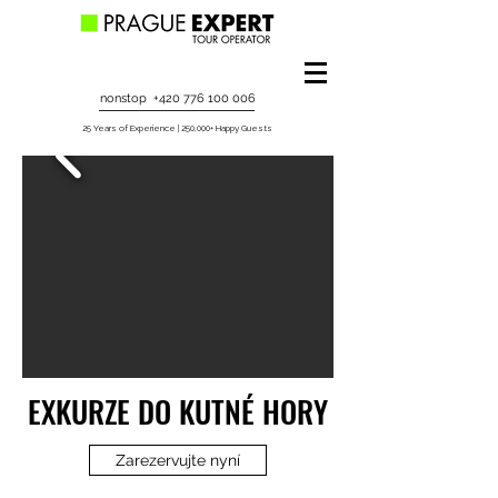
nonstop
+420 776 100 006
25 Years of Experience | 250,000+ Happy Guests
EXKURZE DO KUTNÉ HORY
Zarezervujte nyní