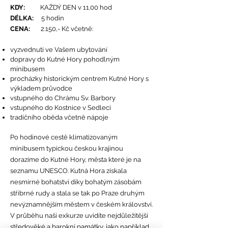
KDY:
KAŽDÝ DEN v 11.00 hod
DÉLKA:
5 hodin
CENA:
2.150,- Kč včetně:
vyzvednutí ve Vašem ubytování
dopravy do Kutné Hory pohodlným
minibusem
procházky historickým centrem Kutné Hory s
výkladem průvodce
vstupného do Chrámu Sv. Barbory
vstupného do Kostnice v Sedleci
tradičního oběda
včetně nápoje
Po hodinové cestě klimatizovaným
minibusem typickou českou krajinou
dorazíme do Kutné Hory, města které je na
seznamu UNESCO. Kutná Hora získala
nesmírné bohatství díky bohatým zásobám
stříbrné rudy a stala se tak po Praze druhým
nevýznamnějším městem v českém království.
V průběhu naší exkurze uvidíte nejdůležitější
středověké a barokní památky, jako například